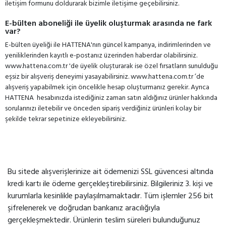
iletişim formunu doldurarak bizimle iletişime geçebilirsiniz.
E-bülten aboneliği ile üyelik oluşturmak arasında ne fark
var?
E-bülten üyeliği ile HATTENA'nın güncel kampanya, indirimlerinden ve
yeniliklerinden kayıtlı e-postanız üzerinden haberdar olabilirsiniz.
www.hattena.com.tr 'de üyelik oluşturarak ise özel fırsatların sunulduğu
eşsiz bir alışveriş deneyimi yasayabilirsiniz. www.hattena.com.tr ’de
alışveriş yapabilmek için öncelikle hesap oluşturmanız gerekir. Ayrıca
HATTENA hesabınızda istediğiniz zaman satın aldığınız ürünler hakkında
sorularınızı iletebilir ve önceden sipariş verdiğiniz ürünleri kolay bir
şekilde tekrar sepetinize ekleyebilirsiniz.
Bu sitede alışverişlerinize ait ödemenizi SSL güvencesi altında
kredi kartı ile ödeme gerçekleştirebilirsiniz. Bilgileriniz 3. kişi ve
kurumlarla kesinlikle paylaşılmamaktadır. Tüm işlemler 256 bit
şifrelenerek ve doğrudan bankanız aracılığıyla
gerçekleşmektedir. Ürünlerin teslim süreleri bulunduğunuz